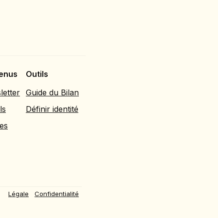
enus
Outils
etter
Guide du Bilan
ls
Définir identité
les
Légale
Confidentialité