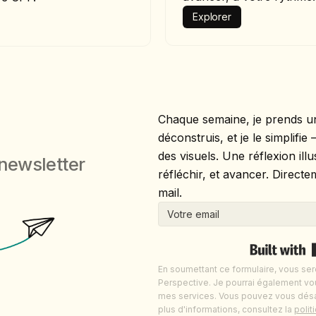
Explorer
Chaque semaine, je prends un 
déconstruis, et je le simplifi
des visuels. Une réflexion il
newsletter
réfléchir, et avancer. Direct
mail.
En soumettant ce formulaire, vous sere
Perspective. Je pourrai également vo
mes services. Vous pouvez vous dés
plus d'informations, consultez la
polit