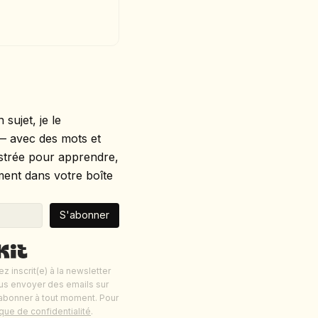
sujet, je le
e — avec des mots et
lustrée pour apprendre,
ement dans votre boîte
S'abonner
Built with Kit
z inscrit(e) à la newsletter
us envoyer des emails sur
abonner à tout moment. Pour
ique de confidentialité
.