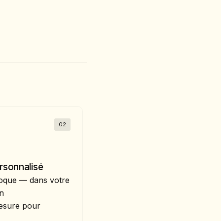
02
sonnalisé
loque — dans votre
Un
esure pour