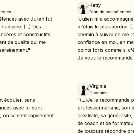
Ketty
tences
Bilan de compétences
tences avec Julien fut
"Julien m'a accompagné
 humaine. (...) Des
m'étais le plus perdue. (.
ncères et constructifs.
chemin à suivre en me 
t de qualité qui me
confiance en moi, en me
sereinement."
points forts comme si c'é
Je vous le recommande
Virginie
Coaching
nt écouter, sans
"(...)Je le recommande 
nges avec lui sont
professionnalisme, son 
s, on se sent rapidement
créativité, sa générosit
de coach et de formateur(
de toujours répondre prés