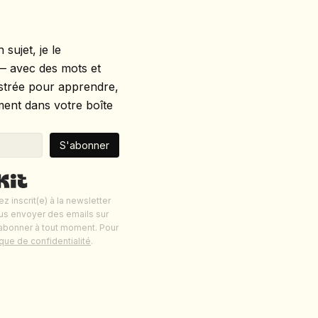
sujet, je le
e — avec des mots et
lustrée pour apprendre,
ement dans votre boîte
S'abonner
Built with Kit
z inscrit(e) à la newsletter
us envoyer des emails sur
abonner à tout moment. Pour
ique de confidentialité
.