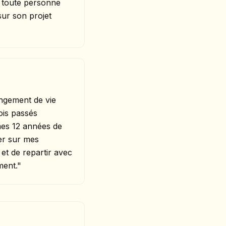
toute personne
 sur son projet
angement de vie
ois passés
es 12 années de
rer sur mes
et de repartir avec
ment."