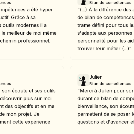
tences
Bilan de compétences
 compétences a été hyper
"(...) À la différence de
uctif. Grâce à sa
de bilan de compétences,
s outils modernes il a
trame défini pour tous les 
r le meilleur de moi même
s'adapte aux personnes e
 chemin professionnel.
personnalité pour les ai
trouver leur métier (...)"
Julien
tences
Bilan de compétences
e, son écoute et ses outils
"Merci à Julien pour s
découvrir plus sur moi
durant ce bilan de comp
t des objectifs et en me
bienveillance, son écoute
de mon projet. Je
permettent de se poser 
ent cette expérience
questions et d'avancer e