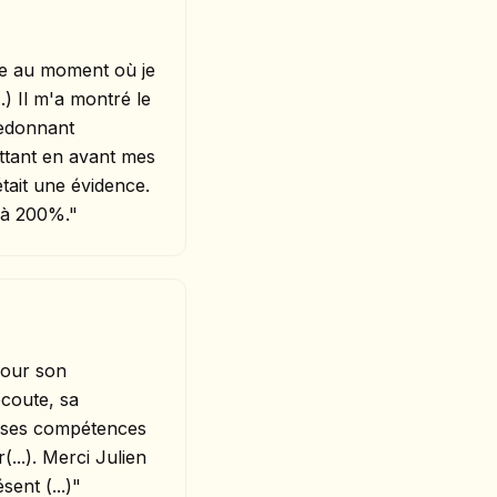
e au moment où je
..) Il m'a montré le
redonnant
ttant en avant mes
tait une évidence.
 à 200%."
pour son
écoute, sa
é, ses compétences
...). Merci Julien
ent (...)"