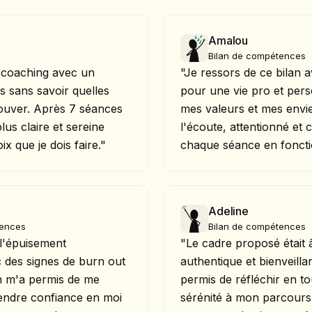
Amalou
Bilan de compétences
 coaching avec un
"Je ressors de ce bilan a
is sans savoir quelles
pour une vie pro et pers
trouver. Après 7 séances
mes valeurs et mes envie
 plus claire et sereine
l'écoute, attentionné et cr
x que je dois faire."
chaque séance en foncti
Adeline
tences
Bilan de compétences
 l'épuisement
"Le cadre proposé était à
 des signes de burn out
authentique et bienveilla
ien m'a permis de me
permis de réfléchir en t
rendre confiance en moi
sérénité à mon parcours. 