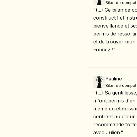
Bilan de compé
"(...) Ce bilan de
constructif et instr
bienveillance et se
permis de ressorti
et de trouver mon
Foncez !"
Pauline
Bilan de compé
"(...) Sa gentilless
m'ont permis d'en 
même en établissan
centrant au cœur 
recommande fortem
avec Julien."