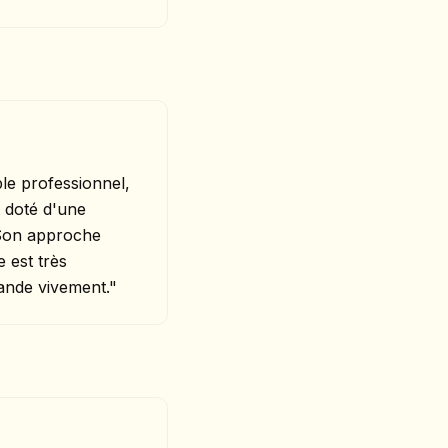
able professionnel,
t doté d'une
 Son approche
 est très
ande vivement."