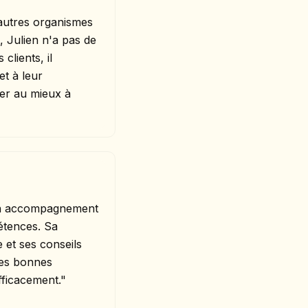
s autres organismes
 Julien n'a pas de
clients, il
t à leur
der au mieux à
on accompagnement
étences. Sa
 et ses conseils
les bonnes
fficacement."