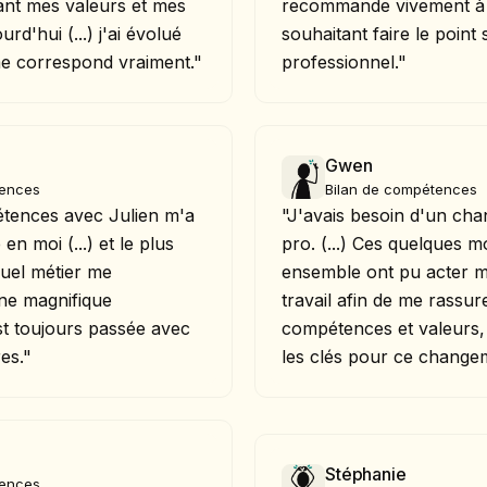
ant mes valeurs et mes
recommande vivement à 
d'hui (...) j'ai évolué
souhaitant faire le point
me correspond vraiment."
professionnel."
Gwen
tences
Bilan de compétences
étences avec Julien m'a
"J'avais besoin d'un ch
n moi (...) et le plus
pro. (...) Ces quelques m
quel métier me
ensemble ont pu acter m
Une magnifique
travail afin de me rassu
st toujours passée avec
compétences et valeurs, 
res."
les clés pour ce change
Stéphanie
tences