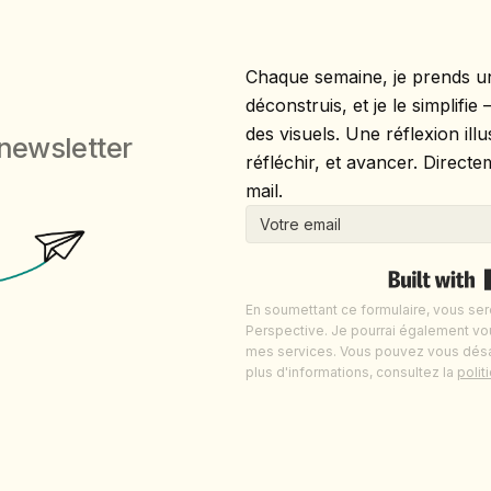
Chaque semaine, je prends un 
déconstruis, et je le simplifi
des visuels. Une réflexion il
newsletter
réfléchir, et avancer. Direct
mail.
En soumettant ce formulaire, vous sere
Perspective. Je pourrai également vo
mes services. Vous pouvez vous dés
plus d'informations, consultez la
polit